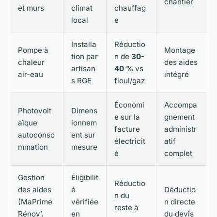
chantier
et murs
climat
chauffag
local
e
Installa
Réductio
Pompe à
Montage
tion par
n de
30-
chaleur
des aides
artisan
40 %
vs
air-eau
intégré
s RGE
fioul/gaz
Économi
Accompa
Photovolt
Dimens
e sur la
gnement
aïque
ionnem
facture
administr
autoconso
ent sur
électricit
atif
mmation
mesure
é
complet
Gestion
Éligibilit
Réductio
des aides
é
Déductio
n du
(MaPrime
vérifiée
n directe
reste à
Rénov’,
en
du devis