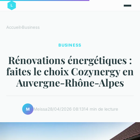
Accueil
›
Business
BUSINESS
Rénovations énergétiques :
faites le choix Cozynergy en
Auvergne-Rhône-Alpes
Meissa
28/04/2026 08:13
14 min de lecture
M