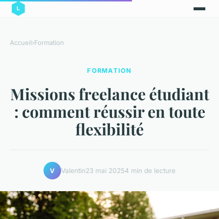
Accueil
›
Formation
FORMATION
Missions freelance étudiant
: comment réussir en toute
flexibilité
Valentin
23 mai 2025
4 min de lecture
V