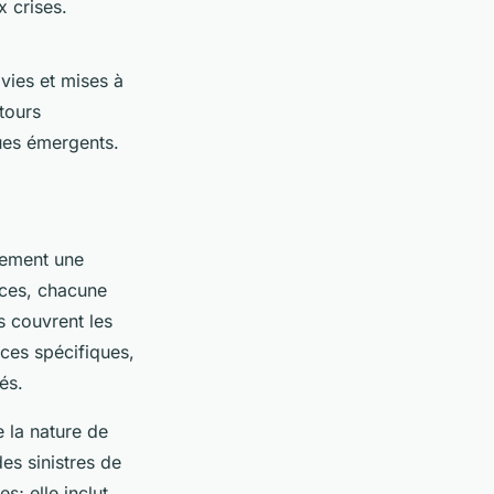
x crises.
ivies et mises à
tours
ques émergents.
rement une
ances, chacune
s couvrent les
ces spécifiques,
és.
e la nature de
des sinistres de
s; elle inclut