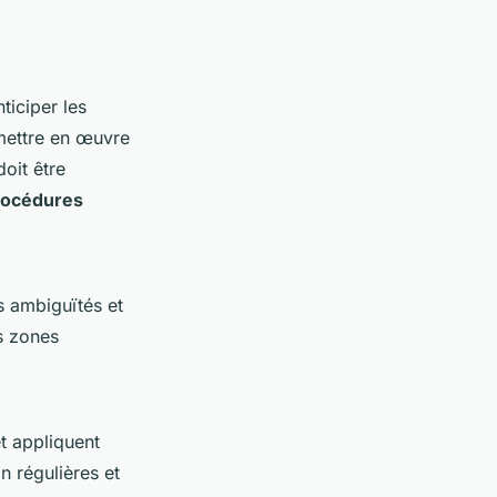
ticiper les
e mettre en œuvre
doit être
rocédures
es ambiguïtés et
es zones
et appliquent
n régulières et