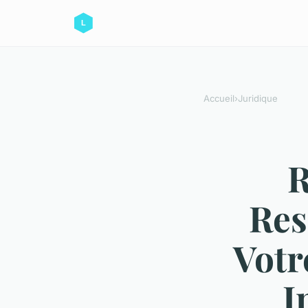
Accueil
›
Juridique
R
Res
Votr
I