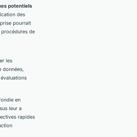
ues potentiels
fication des
prise pourrait
s procédures de
er les
 de données,
s évaluations
fondie en
sus leur a
rectives rapides
uction