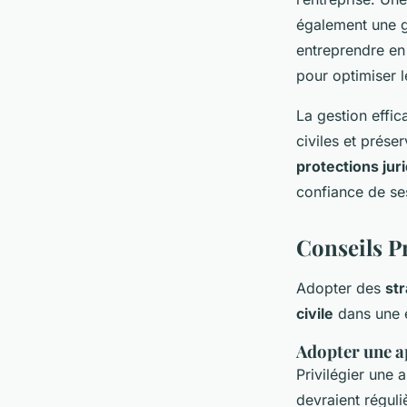
également une ge
entreprendre en 
pour optimiser l
La gestion effic
civiles et prése
protections jur
confiance de ses
Conseils P
Adopter des
str
civile
dans une e
Adopter une a
Privilégier une
devraient réguli