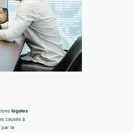
tions
légales
es causés à
 par le