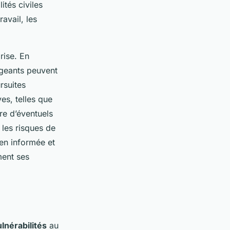
tés civiles
avail, les
rise. En
rigeants peuvent
rsuites
ves, telles que
tre d’éventuels
les risques de
ien informée et
ment ses
lnérabilités
au