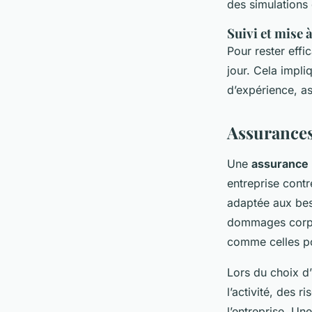
des simulations 
Suivi et mise 
Pour rester effi
jour. Cela impli
d’expérience, as
Assurances
Une
assurance r
entreprise contr
adaptée aux bes
dommages corpor
comme celles pou
Lors du choix d
l’activité, des r
l’entreprise. U