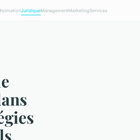
Formation
Juridique
Management
Marketing
Services
de
dans
égies
ls