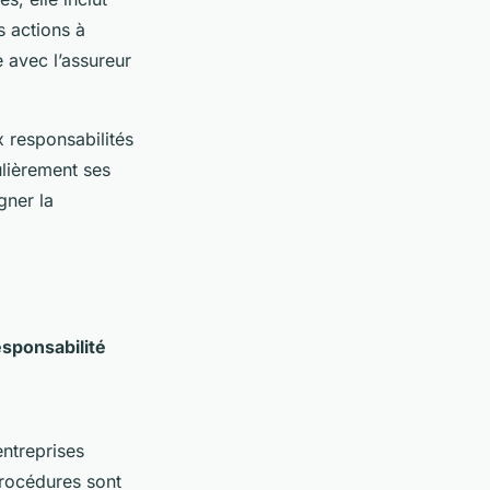
s actions à
 avec l’assureur
x responsabilités
ulièrement ses
gner la
esponsabilité
entreprises
procédures sont