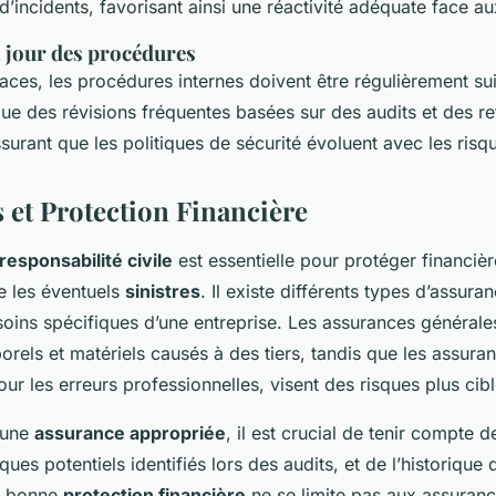
d’incidents, favorisant ainsi une réactivité adéquate face au
à jour des procédures
caces, les procédures internes doivent être régulièrement su
que des révisions fréquentes basées sur des audits et des re
surant que les politiques de sécurité évoluent avec les ris
 et Protection Financière
esponsabilité civile
est essentielle pour protéger financiè
e les éventuels
sinistres
. Il existe différents types d’assur
oins spécifiques d’une entreprise. Les assurances générale
els et matériels causés à des tiers, tandis que les assuran
r les erreurs professionnelles, visent des risques plus cibl
’une
assurance appropriée
, il est crucial de tenir compte d
isques potentiels identifiés lors des audits, et de l’historique 
ne bonne
protection financière
ne se limite pas aux assurance